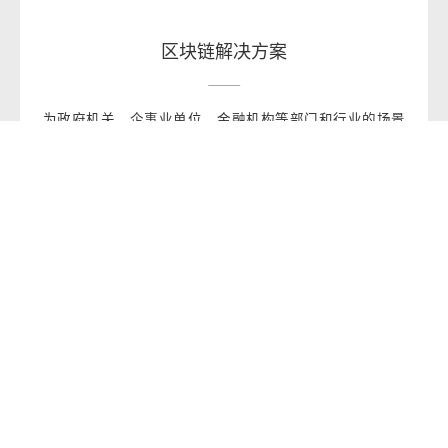
区块链解决方案
为政府机关、企事业单位、金融机构等部门和行业的场景
化需求，提供专业的解决方案咨询、开发和实施落地。